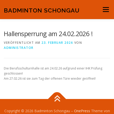
Zum
Inhalt
BADMINTON SCHONGAU
Menü
springen
AKTUELLES
TRAININGSZEITEN
ALLGEMEINES
Hallensperrung am 24.02.2026 !
VERÖFFENTLICHT AM
23. FEBRUAR 2026
VON
ADMINISTRATOR
MANNSCHAFT
CHRONIK
IMPRESSUM / DATENSCHUTZ
KONTAKT
Die Berufsschulturnhalle ist am 24.02.26 aufgrund einer IHK Prüfung
geschlossen!
Am 27.02.26 ist sie zum Tag der offenen Türe wieder geöffnet!
DOWNLOAD MITGLIEDERANTRAG
MEDIEN/BILDER
Copyright © 2026 Badminton Schongau
–
OnePress
Theme von